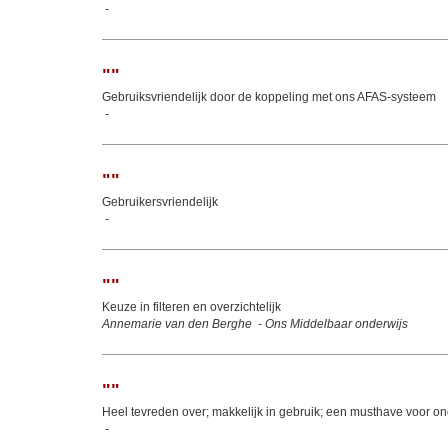
-
"
"
Gebruiks­vriendelijk door de koppeling met ons AFAS‑systeem
-
"
"
Gebruikersvriendelijk
-
"
"
Keuze in filteren en overzichtelijk
Annemarie van den Berghe
-
Ons Middelbaar onderwijs
"
"
Heel tevreden over; makkelijk in gebruik; een musthave voor on
-