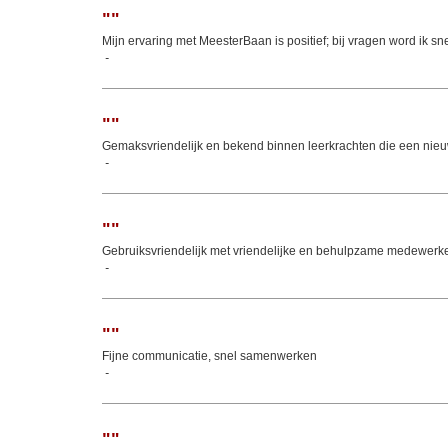
"
"
Mijn ervaring met MeesterBaan is positief; bij vragen word ik sne
-
"
"
Gemaksvriendelijk en bekend binnen leerkrachten die een ni
-
"
"
Gebruiksvriendelijk met vriendelijke en behulpzame medewerk
-
"
"
Fijne communicatie, snel samenwerken
-
"
"