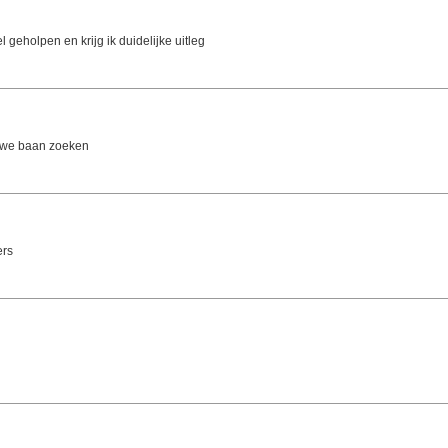
l geholpen en krijg ik duidelijke uitleg
euwe baan zoeken
ers