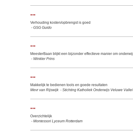
"
"
Verhouding kosten/opbrengst is goed
-
GSG Guido
"
"
MeesterBaan blijkt een bijzonder effectieve manier om onderwij
-
Winkler Prins
"
"
Makkelijk te bedienen tools en goede resultaten
Mevr van Rijswijk
-
Stichting Katholiek Onderwijs Veluwe Vallei
"
"
Overzichtelijk
-
Montessori Lyceum Rotterdam