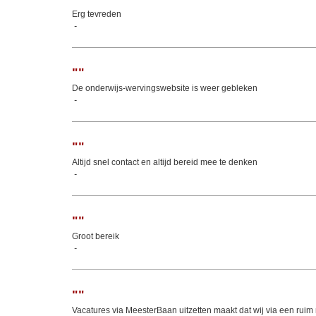
Erg tevreden
-
"
"
De onderwijs‑wervingswebsite is weer gebleken
-
"
"
Altijd snel contact en altijd bereid mee te denken
-
"
"
Groot bereik
-
"
"
Vacatures via MeesterBaan uitzetten maakt dat wij via een rui