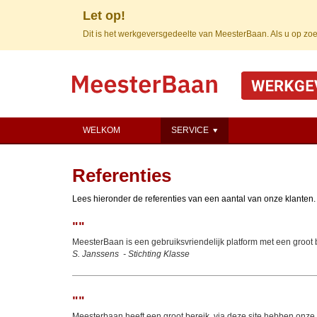
Let op!
Dit is het werkgeversgedeelte van MeesterBaan. Als u op zoe
WELKOM
SERVICE
Referenties
Lees hieronder de referenties van een aantal van onze klanten.
"
"
MeesterBaan is een gebruiksvriendelijk platform met een groot 
S. Janssens
-
Stichting Klasse
"
"
Meesterbaan heeft een groot bereik, via deze site hebben onze