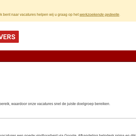
k bent naar vacatures helpen wij u graag op het
werkzoekende gedeelte
.
bereik, waardoor onze vacatures snel de juiste doelgroep bereiken.
 vacatures een goede vindbaarheid via Google. Afhandeling helpdesk prima en dito