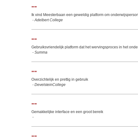
"
"
Ik vind Meesterbaan een geweldig platform om onderwijspersone
-
Adelbert College
"
"
Gebruiksvriendelijk platform dat het wervingsproces in het ond
-
Summa
"
"
Overzichtelijk en prettig in gebruik
-
DevelsteinCollege
"
"
Gemakkelijke interface en een groot bereik
-
"
"